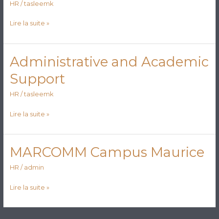
financier
HR
/
tasleemk
Lire la suite »
Administrative and Academic
Administrative
and
Support
Academic
Support
HR
/
tasleemk
Lire la suite »
MARCOMM Campus Maurice
MARCOMM
Campus
HR
/
admin
Maurice
Lire la suite »