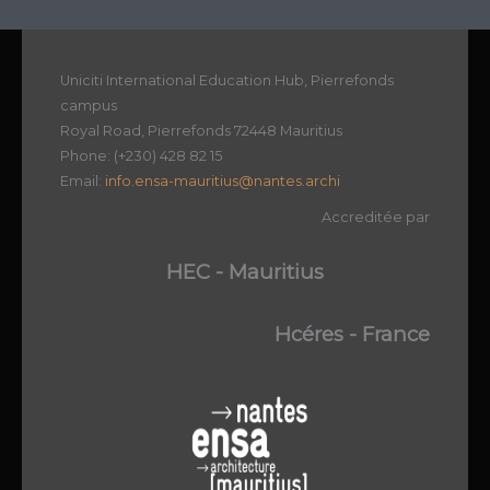
Uniciti International Education Hub, Pierrefonds
campus
Royal Road, Pierrefonds 72448 Mauritius
Phone: (+230) 428 82 15
Email:
info.ensa-mauritius@nantes.archi
Accreditée par
HEC - Mauritius
Hcéres - France